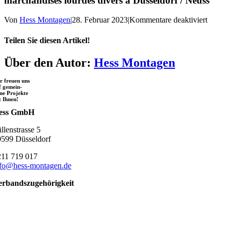
marchandises lourdes divers à Düsseldorf / Neuss
für
Von
Hess Montagen
|
28. Februar 2023
|
Kommentare deaktiviert
Début
du
Teilen Sie diesen Artikel!
stocka
de
Facebook
X
Reddit
LinkedIn
WhatsApp
Telegram
Tumblr
Pinterest
Vk
Xing
E-
Über den Autor:
Hess Montagen
marcha
Mail
lourde
r freuen uns
comm
f gemein-
divisio
me Projekte
t Ihnen!
auton
avec
ess GmbH
entreti
llenstrasse 5
Entrep
599 Düsseldorf
de
marcha
211 719 017
lourde
nfo@hess-montagen.de
divers
à
erbandszugehörigkeit
Düssel
/
Neuss