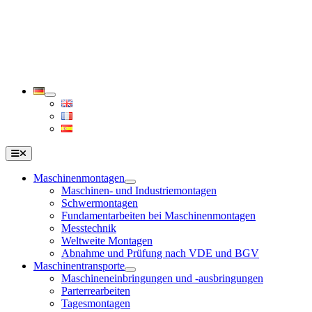
Zum
Inhalt
springen
Toggle
Navigation
Maschinenmontagen
Maschinen- und Industriemontagen
Schwermontagen
Fundamentarbeiten bei Maschinenmontagen
Messtechnik
Weltweite Montagen
Abnahme und Prüfung nach VDE und BGV
Maschinentransporte
Maschineneinbringungen und -ausbringungen
Parterrearbeiten
Tagesmontagen