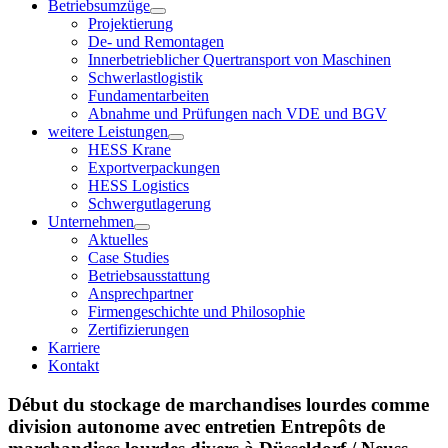
Betriebsumzüge
Projektierung
De- und Remontagen
Innerbetrieblicher Quertransport von Maschinen
Schwerlastlogistik
Fundamentarbeiten
Abnahme und Prüfungen nach VDE und BGV
weitere Leistungen
HESS Krane
Exportverpackungen
HESS Logistics
Schwergutlagerung
Unternehmen
Aktuelles
Case Studies
Betriebsausstattung
Ansprechpartner
Firmengeschichte und Philosophie
Zertifizierungen
Karriere
Kontakt
Début du stockage de marchandises lourdes comme
division autonome avec entretien Entrepôts de