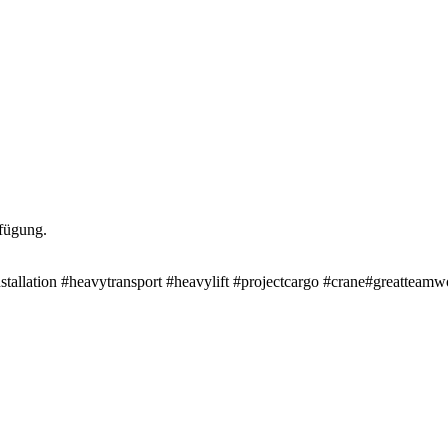
rfügung.
llation #heavytransport #heavylift #projectcargo #crane#greatteamw