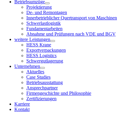
Betriebsumzüge
Projektierung
De- und Remontagen
Innerbetrieblicher Quertransport von Maschinen
Schwerlastlogistik
Fundamentarbeiten
Abnahme und Prüfungen nach VDE und BGV
weitere Leistungen
HESS Krane
Exportverpackungen
HESS Logistics
Schwergutlagerung
Unternehmen
Aktuelles
Case Studies
Betriebsausstattung
Ansprechpartner
Firmengeschichte und Philosophie
Zertifizierungen
Karriere
Kontakt