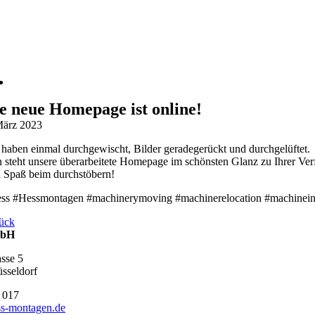
e neue Homepage ist online!
März 2023
 haben einmal durchgewischt, Bilder geradegerückt und durchgelüftet.
 steht unsere überarbeitete Homepage im schönsten Glanz zu Ihrer Ve
l Spaß beim durchstöbern!
ss #Hessmontagen #machinerymoving #machinerelocation #machineinsta
ück
mbH
asse 5
sseldorf
 017
s-montagen.de