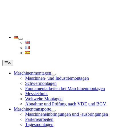
Zum
Inhalt
springen
Toggle
Navigation
Maschinenmontagen
Maschinen- und Industriemontagen
Schwermontagen
Fundamentarbeiten bei Maschinenmontagen
Messtechnik
Weltweite Montagen
Abnahme und Prüfung nach VDE und BGV
Maschinentransporte
Maschineneinbringungen und -ausbringungen
Parterrearbeiten
Tagesmontagen