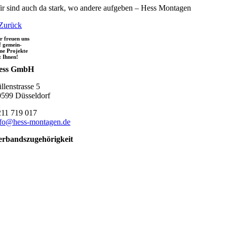
r sind auch da stark, wo andere aufgeben – Hess Montagen
Zurück
r freuen uns
f gemein-
me Projekte
t Ihnen!
ess GmbH
llenstrasse 5
599 Düsseldorf
211 719 017
nfo@hess-montagen.de
erbandszugehörigkeit