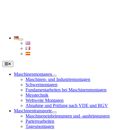
Zum
Inhalt
springen
Toggle
Navigation
Maschinenmontagen
Maschinen- und Industriemontagen
Schwermontagen
Fundamentarbeiten bei Maschinenmontagen
Messtechnik
Weltweite Montagen
Abnahme und Prüfung nach VDE und BGV
Maschinentransporte
Maschineneinbringungen und -ausbringungen
Parterrearbeiten
Tagesmontagen