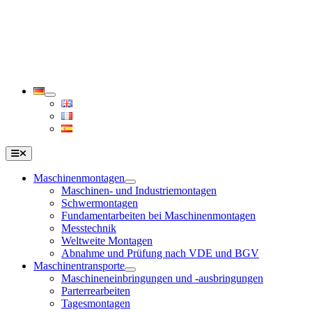
Zum
Inhalt
springen
Toggle
Navigation
Maschinenmontagen
Maschinen- und Industriemontagen
Schwermontagen
Fundamentarbeiten bei Maschinenmontagen
Messtechnik
Weltweite Montagen
Abnahme und Prüfung nach VDE und BGV
Maschinentransporte
Maschineneinbringungen und -ausbringungen
Parterrearbeiten
Tagesmontagen