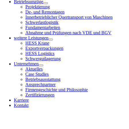
Betriebsumzüge
Projektierung
De- und Remontagen
Innerbetrieblicher Quertransport von Maschinen
Schwerlastlogistik
Fundamentarbeiten
Abnahme und Prüfungen nach VDE und BGV
weitere Leistungen
HESS Krane
Exportverpackungen
HESS Logistics
Schwergutlagerung
Unternehmen
Aktuelles
Case Studies
Betriebsausstattung
Ansprechpartner
Firmengeschichte und Philosophie
Zertifizierungen
Karriere
Kontakt