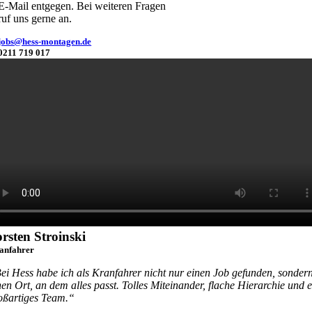
E-Mail entgegen. Bei weiteren Fragen
ruf uns gerne an.
jobs@hess-montagen.de
0211 719 017
rsten Stroinski
anfahrer
ei Hess habe ich als Kranfahrer nicht nur einen Job gefunden, sonder
nen Ort, an dem alles passt. Tolles Miteinander, flache Hierarchie und e
oßartiges Team.“