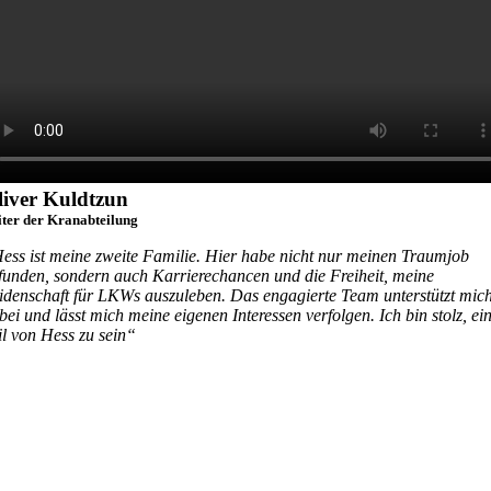
liver Kuldtzun
iter der Kranabteilung
ess ist meine zweite Familie. Hier habe nicht nur meinen Traumjob
funden, sondern auch Karrierechancen und die Freiheit, meine
idenschaft für LKWs auszuleben. Das engagierte Team unterstützt mic
bei und lässt mich meine eigenen Interessen verfolgen. Ich bin stolz, ei
il von Hess zu sein“