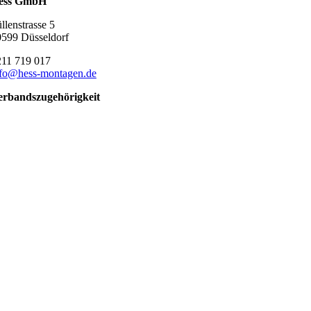
ess GmbH
llenstrasse 5
599 Düsseldorf
211 719 017
nfo@hess-montagen.de
erbandszugehörigkeit