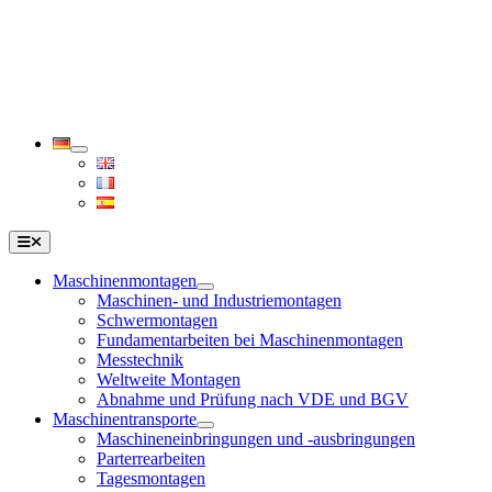
Zum
Inhalt
springen
Toggle
Navigation
Maschinenmontagen
Maschinen- und Industriemontagen
Schwermontagen
Fundamentarbeiten bei Maschinenmontagen
Messtechnik
Weltweite Montagen
Abnahme und Prüfung nach VDE und BGV
Maschinentransporte
Maschineneinbringungen und -ausbringungen
Parterrearbeiten
Tagesmontagen