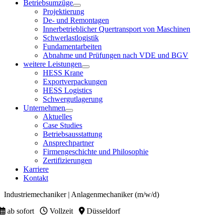
Betriebsumzüge
Projektierung
De- und Remontagen
Innerbetrieblicher Quertransport von Maschinen
Schwerlastlogistik
Fundamentarbeiten
Abnahme und Prüfungen nach VDE und BGV
weitere Leistungen
HESS Krane
Exportverpackungen
HESS Logistics
Schwergutlagerung
Unternehmen
Aktuelles
Case Studies
Betriebsausstattung
Ansprechpartner
Firmengeschichte und Philosophie
Zertifizierungen
Karriere
Kontakt
Industriemechaniker | Anlagenmechaniker (m/w/d)
ab sofort
Vollzeit
Düsseldorf