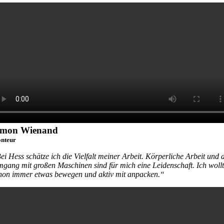
imon Wienand
nteur
ei Hess schätze ich die Vielfalt meiner Arbeit. Körperliche Arbeit und 
gang mit großen Maschinen sind für mich eine Leidenschaft. Ich woll
hon immer etwas bewegen und aktiv mit anpacken.“