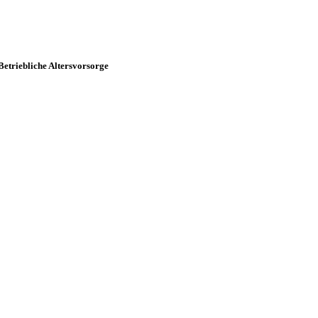
Betriebliche Altersvorsorge