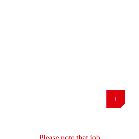
Komm zu Hess
↓
Please note that job